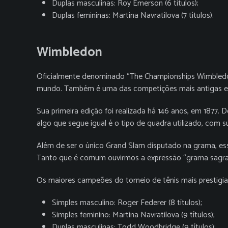
Duplas masculinas: Roy Emerson (6 títulos);
Duplas femininas: Martina Navratilova (7 títulos).
Wimbledon
Oficialmente denominado “The Championships Wimbledon”
mundo. Também é uma das competições mais antigas ent
Sua primeira edição foi realizada há 146 anos, em 1877. D
algo que segue igual é o tipo de quadra utilizado, com s
Além de ser o único Grand Slam disputado na grama, ess
Tanto que é comum ouvirmos a expressão “grama sagr
Os maiores campeões do torneio de tênis mais prestigi
Simples masculino: Roger Federer (8 títulos);
Simples feminino: Martina Navratilova (9 títulos);
Duplas masculinas: Todd Woodbridge (9 títulos);