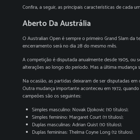
Confira, a seguir, as principais características de cada um
Aberto Da Austrália
O Australian Open é sempre o primeiro Grand Slam da tem
encerramento será no dia 28 do mesmo mês.
A competição é disputada anualmente desde 1905, ou seja,
alterações ao longo do período. Mas a última mudança sig
Na ocasião, as partidas deixaram de ser disputadas em
Outra mudança importante aconteceu em 1972, quando 
campeões são os seguintes:
Simples masculino: Novak Djokovic (10 títulos);
Simples feminino: Margaret Court (11 títulos);
Duplas masculinas: Adrian Quist (10 títulos);
Duplas femininas: Thelma Coyne Long (12 títulos).