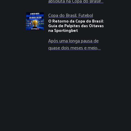
absoluta na Copa do Brasil!…
Copa do Brasil
,
Futebol
O Retorno da Copa do Brasil:
Guia de Palpites das Oitavas
na Sportingbet
Após uma longa pausa de
quase dois meses e meio,…