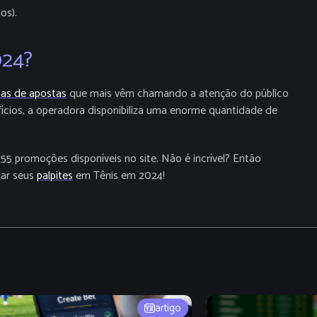
os).
024?
as de apostas
que mais vêm chamando a atenção do público
ícios, a operadora disponibiliza uma enorme quantidade de
55 promoções disponíveis no site. Não é incrível? Então
dar seus
palpites
em Tênis em 2024!
artigo