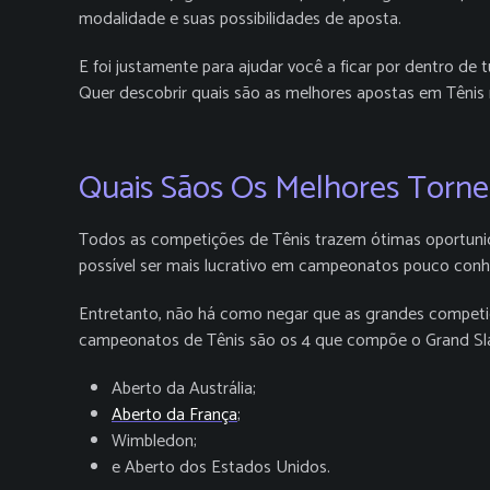
modalidade e suas possibilidades de aposta.
E foi justamente para ajudar você a ficar por dentro d
Quer descobrir quais são as melhores apostas em Têni
Quais Sãos Os Melhores Tornei
Todos as competições de Tênis trazem ótimas oportuni
possível ser mais lucrativo em campeonatos pouco conh
Entretanto, não há como negar que as grandes competiçõ
campeonatos de Tênis são os 4 que compõe o Grand Sl
Aberto da Austrália;
Aberto da França
;
Wimbledon;
e Aberto dos Estados Unidos.