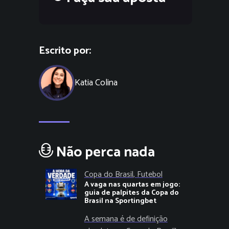
Escrito por:
Katia Colina
Não perca nada
Copa do Brasil
,
Futebol
A vaga nas quartas em jogo:
guia de palpites da Copa do
Brasil na Sportingbet
A semana é de definição