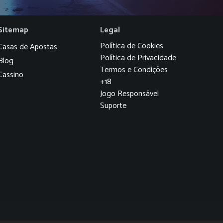
Sitemap
Legal
Política de Cookies
Casas de Apostas
Política de Privacidade
Blog
Termos e Condições
Cassino
+18
Jogo Responsável
Suporte