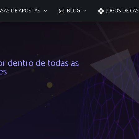
ASAS DE APOSTAS
BLOG
JOGOS DE CA
or dentro de todas as
es