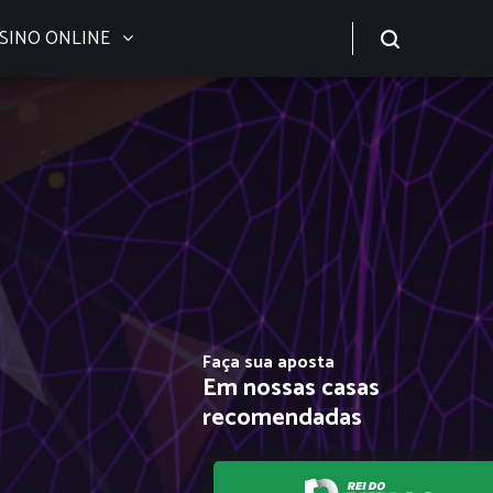
SSINO ONLINE
Faça sua aposta
Em nossas casas
recomendadas
Use
the