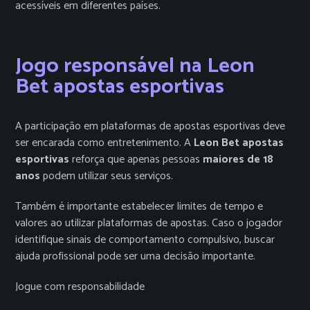
acessíveis em diferentes países.
Jogo responsável na Leon
Bet apostas esportivas
A participação em plataformas de apostas esportivas deve
ser encarada como entretenimento.
A
Leon Bet apostas
esportivas
reforça que apenas pessoas
maiores de 18
anos
podem utilizar seus serviços.
Também é importante estabelecer limites de tempo e
valores ao utilizar plataformas de apostas.
Caso o jogador
identifique sinais de comportamento compulsivo, buscar
ajuda profissional pode ser uma decisão importante.
Jogue com responsabilidade