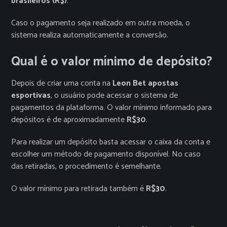
brasileiros (R$)
.
Caso o pagamento seja realizado em outra moeda, o
sistema realiza automaticamente a conversão.
Qual é o valor mínimo de depósito?
Depois de criar uma conta na
Leon Bet apostas
esportivas
, o usuário pode acessar o sistema de
pagamentos da plataforma.
O valor mínimo informado para
depósitos é de aproximadamente
R$30
.
Para realizar um depósito basta acessar o caixa da conta e
escolher um método de pagamento disponível.
No caso
das retiradas, o procedimento é semelhante.
O valor mínimo para retirada também é
R$30
.