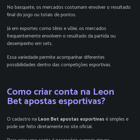
No basquete, os mercados costumam envolver o resultado
final do jogo ou totais de pontos.
Já em esportes como tênis e vôlei, os mercados
frequentemente envolvem o resultado da partida ou
desempenho em sets.
Essa variedade permite acompanhar diferentes
possibilidades dentro das competições esportivas.
Como criar conta na Leon
Bet apostas esportivas?
O cadastro na
Leon Bet apostas esportivas
é simples e
pode ser feito diretamente no site oficial.