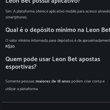
Leon Bet possui aplicativo?
Sim. A plataforma oferece aplicativo mobile para acesso atravé
smartphones.
Qual é o depósito mínimo na Leon Be
O valor mínimo informado para depósitos é de aproximadamen
R$30
.
Quem pode usar Leon Bet apostas
esportivas?
Somente pessoas
maiores de 18 anos
podem criar conta e
utilizar a plataforma.