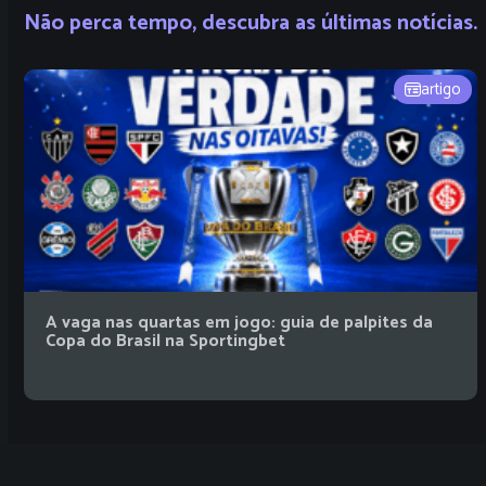
Não perca tempo, descubra as últimas notícias.
artigo
A vaga nas quartas em jogo: guia de palpites da
Copa do Brasil na Sportingbet