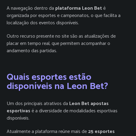
A navegação dentro da
plataforma Leon Bet
é
organizada por esportes e campeonatos, o que facilita a
localização dos eventos disponíveis.
Outro recurso presente no site são as atualizações de
placar em tempo real, que permitem acompanhar o
andamento das partidas.
Quais esportes estão
disponíveis na Leon Bet?
Um dos principais atrativos da
Leon Bet apostas
esportivas
é a diversidade de modalidades esportivas
disponíveis.
Atualmente a plataforma reúne mais de
25 esportes