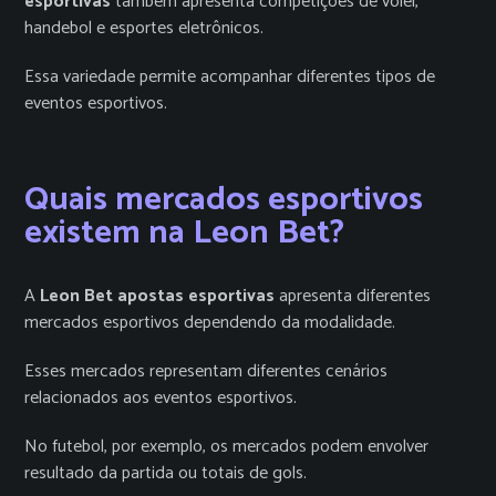
esportivas
também apresenta competições de vôlei,
handebol e esportes eletrônicos.
Essa variedade permite acompanhar diferentes tipos de
eventos esportivos.
Quais mercados esportivos
existem na Leon Bet?
A
Leon Bet apostas esportivas
apresenta diferentes
mercados esportivos dependendo da modalidade.
Esses mercados representam diferentes cenários
relacionados aos eventos esportivos.
No futebol, por exemplo, os mercados podem envolver
resultado da partida ou totais de gols.