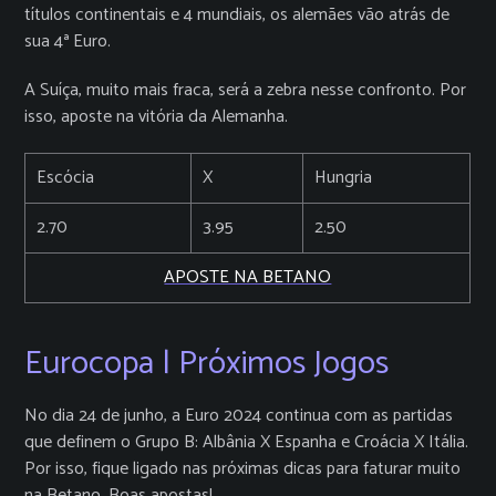
títulos continentais e 4 mundiais, os alemães vão atrás de
sua 4ª Euro.
A Suíça, muito mais fraca, será a zebra nesse confronto. Por
isso, aposte na vitória da Alemanha.
Escócia
X
Hungria
2.70
3.95
2.50
APOSTE NA BETANO
Eurocopa | Próximos Jogos
No dia 24 de junho, a Euro 2024 continua com as partidas
que definem o Grupo B: Albânia X Espanha e Croácia X Itália.
Por isso, fique ligado nas próximas dicas para faturar muito
na Betano. Boas apostas!