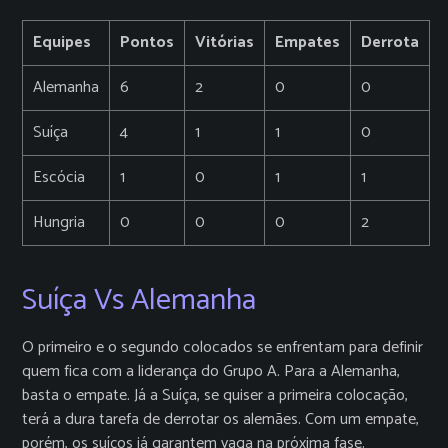
Equipes
Pontos
Vitórias
Empates
Derrota
Alemanha
6
2
0
0
Suíça
4
1
1
0
Escócia
1
0
1
1
Hungria
0
0
0
2
Suíça Vs Alemanha
O primeiro e o segundo colocados se enfrentam para definir
quem fica com a liderança do Grupo A. Para a Alemanha,
basta o empate. Já a Suíça, se quiser a primeira colocação,
terá a dura tarefa de derrotar os alemães. Com um empate,
porém, os suíços já garantem vaga na próxima fase.