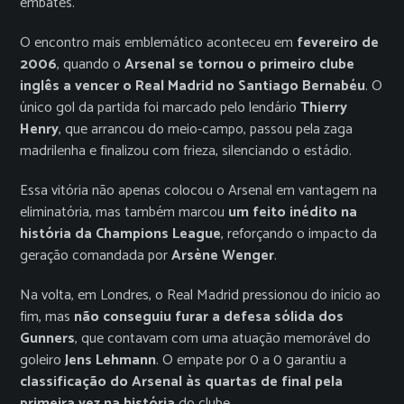
embates.
O encontro mais emblemático aconteceu em
fevereiro de
2006
, quando o
Arsenal se tornou o primeiro clube
inglês a vencer o Real Madrid no Santiago Bernabéu
. O
único gol da partida foi marcado pelo lendário
Thierry
Henry
, que arrancou do meio-campo, passou pela zaga
madrilenha e finalizou com frieza, silenciando o estádio.
Essa vitória não apenas colocou o Arsenal em vantagem na
eliminatória, mas também marcou
um feito inédito na
história da Champions League
, reforçando o impacto da
geração comandada por
Arsène Wenger
.
Na volta, em Londres, o Real Madrid pressionou do início ao
fim, mas
não conseguiu furar a defesa sólida dos
Gunners
, que contavam com uma atuação memorável do
goleiro
Jens Lehmann
. O empate por 0 a 0 garantiu a
classificação do Arsenal às quartas de final pela
primeira vez na história
do clube.