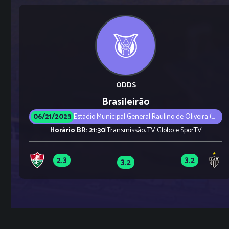
ODDS
Brasileirão
06/21/2023
Estádio Municipal General Raulino de Oliveira (Rio de Janeiro)
Horário BR: 21:30
|
Transmissão: TV Globo e SporTV
2.3
3.2
3.2