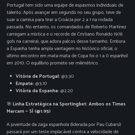
Portugal tem sido uma equipe de espasmos individuais de
talento. Após avançar em segundo no seu grupo, teve de
suar a camisa para tirar a Croácia por 2 a 1 na rodada
passada. No entanto, os comandados de Roberto Martínez
carregam a mística e o recorde de Cristiano Ronaldo (976
gols na carreira), que adora palcos desse tamanho. Embora
a Espanha tenha ampla vantagem no histórico oficial, o
último encontro em mata-mata de Copa foi o 1 a 0 espanhol
em 2010. O equilíbrio promete ser milimétrico.
Vitória de Portugal:
@3.30
Empate:
@3.10
Vitória da Espanha:
@2.20
🎯
Linha Estratégica na Sportingbet: Ambos os Times
Marcam — SÍ (@1.95)
A juventude da zaga espanhola (liderada por Pau Cubarsí)
passará por um teste implacável contra a velocidade de