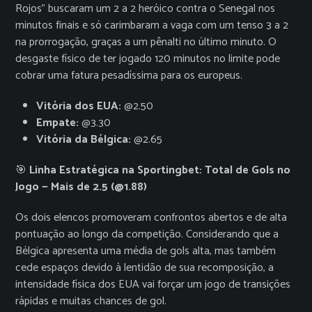
Rojos” buscaram um 2 a 2 heróico contra o Senegal nos
minutos finais e só carimbaram a vaga com um tenso 3 a 2
na prorrogação, graças a um pênalti no último minuto. O
desgaste físico de ter jogado 120 minutos no limite pode
cobrar uma fatura pesadíssima para os europeus.
Vitória dos EUA:
@2.50
Empate:
@3.30
Vitória da Bélgica:
@2.65
🎯
Linha Estratégica na Sportingbet: Total de Gols no
Jogo — Mais de 2.5 (@1.88)
Os dois elencos promoveram confrontos abertos e de alta
pontuação ao longo da competição. Considerando que a
Bélgica apresenta uma média de gols alta, mas também
cede espaços devido à lentidão de sua recomposição, a
intensidade física dos EUA vai forçar um jogo de transições
rápidas e muitas chances de gol.