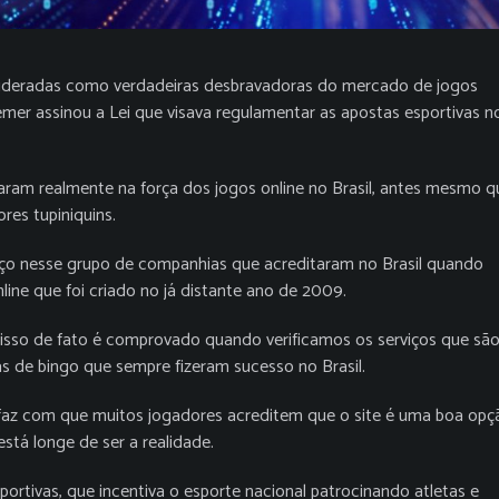
ideradas como verdadeiras desbravadoras do mercado de jogos
emer assinou a Lei que visava regulamentar as apostas esportivas n
aram realmente na força dos jogos online no Brasil, antes mesmo q
es tupiniquins.
o nesse grupo de companhias que acreditaram no Brasil quando
line que foi criado no já distante ano de 2009.
 isso de fato é comprovado quando verificamos os serviços que sã
s de bingo que sempre fizeram sucesso no Brasil.
faz com que muitos jogadores acreditem que o site é uma boa opç
stá longe de ser a realidade.
rtivas, que incentiva o esporte nacional patrocinando atletas e