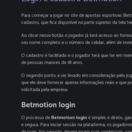
Para começar a jogar no site de apostas esportivas Bet
cadastro, que fica disponível na parte superior da tela
Ao clicar nesse botão o jogador já terá acesso ao formul
seu nome completo e o número de celular, além de inse
O cadastro é facilitado e o jogador terá que ter em men
de pessoas maiores de 18 anos.
O segundo ponto a ser levado em consideração pelo joga
que ele deve fornecer apenas informações reais e que 
solicitada pela empresa.
Betmotion login
O processo de
Betmotion login
é simples e direto, ga
e segura. Para iniciar sessão na plataforma, os jogadore
de login. Em seguida, devem inserir suas credenciais, c