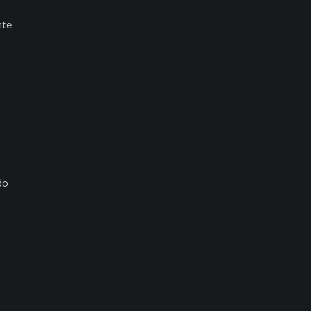
nte
do