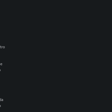
tro
de
o
da
o