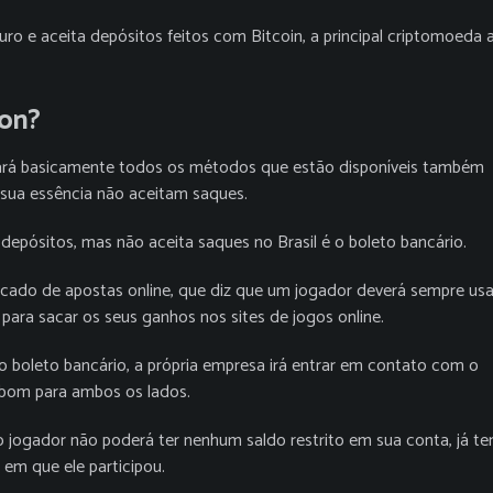
ro e aceita depósitos feitos com Bitcoin, a principal criptomoeda 
on?
ará basicamente todos os métodos que estão disponíveis também
sua essência não aceitam saques.
ósitos, mas não aceita saques no Brasil é o boleto bancário.
rcado de apostas online, que diz que um jogador deverá sempre usa
ara sacar os seus ganhos nos sites de jogos online.
o boleto bancário, a própria empresa irá entrar em contato com o
 bom para ambos os lados.
o jogador não poderá ter nenhum saldo restrito em sua conta, já t
 em que ele participou.