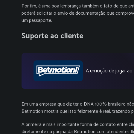
Por fim, é uma boa lembrança também o fato de que ant
poderá solicitar o envio de documentação que comprove
um passaporte.
Suporte ao cliente
A emoção de jogar ao 
Em uma empresa que diz ter o DNA 100% brasileiro não se
Betmotion mostra que isso felizmente é real, trazendo 
A primeira e mais importante forma de contato entre cli
diretamente na página da Betmotion com atendentes flu