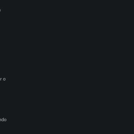
a
r o
endo