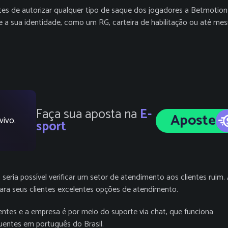
es de autorizar qualquer tipo de saque dos jogadores a Betmotion
 a sua identidade, como um RG, carteira de habilitação ou até me
Faça sua aposta na
E-
Aposte
vivo.
sport
ria possível verificar um setor de atendimento aos clientes ruim.
para seus clientes excelentes opções de atendimento.
entes e a empresa é por meio do suporte via chat, que funciona
entes em português do Brasil.