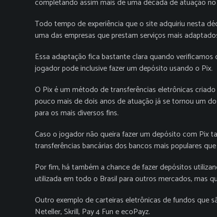
completando assim mais de uma década de atuação no m
Todo tempo de experiência que o site adquiriu nesta dé
uma das empresas que prestam serviços mais adaptados a
Essa adaptação fica bastante clara quando verificamos 
jogador pode inclusive fazer um depósito usando o Pix.
O Pix é um método de transferências eletrônicas criado
pouco mais de dois anos de atuação já se tornou um do
para os mais diversos fins.
Caso o jogador não queira fazer um depósito com Pix t
transferências bancárias dos bancos mais populares qu
Por fim, há também a chance de fazer depósitos utili
utilizada em todo o Brasil para outros mercados, mas qu
Outro exemplo de carteiras eletrônicas de fundos que s
Neteller, Skrill, Pay 4 Fun e ecoPayz.