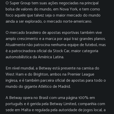
O Super Group tem suas ações negociadas na principal
bolsa de valores do mundo, em Nova York, e tem como
foco aquele que talvez seja o maior mercado do mundo
ainda a ser explorado, o mercado norte-americano.
O mercado brasileiro de apostas esportivas também vive
amplo crescimento e a marca por aqui traz grandes planos.
Atualmente não patrocina nenhuma equipe de futebol, mas
é a patrocinadora oficial da Stock Car, maior categoria
automobilística da América Latina.
Em nível mundial, a Betway está presente na camisa do
West Ham e do Brighton, ambos na Premier League
inglesa, e é também parceira oficial de apostas para todo o
mundo do gigante Atlético de Madrid.
A Betway opera no Brasil com uma página 100% em
português e é gerida pela Betway Limited, companhia com
sede em Malta e regulada pela autoridade de jogos local, a