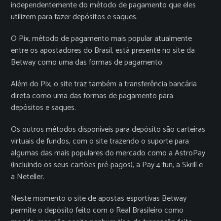
independentemente do método de pagamento que eles
utilizem para fazer depósitos e saques.
O Pix, método de pagamento mais popular atualmente
entre os apostadores do Brasil, está presente no site da
Betway como uma das formas de pagamento.
Além do Pix, o site traz também a transferência bancária
direta como uma das formas de pagamento para
depósitos e saques.
Os outros métodos disponíveis para depósito são carteiras
virtuais de fundos, com o site trazendo o suporte para
algumas das mais populares do mercado como a AstroPay
(incluindo os seus cartões pré-pagos), a Pay 4 fun, a Skrill e
a Neteller.
Neste momento o site de apostas esportivas Betway
permite o depósito feito com o Real Brasileiro como