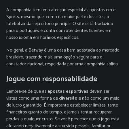
A companhia tem uma atenção especial às apostas em e-
Sports, mesmo que, como na maior parte dos sites, o
futebol ainda seja o foco principal. O site está traduzido
para o português e conta com atendentes fluentes em
nosso idioma em horários específicos.
No geral, a Betway é uma casa bem adaptada ao mercado
brasileiro, trazendo mais uma opção segura para o
apostador nacional, respaldada por uma companhia sólida.
Jogue com responsabilidade
Lembre-se de que as
apostas esportivas
devem ser
vistas como uma forma de
diversão
e não como um meio
de lucro garantido. É importante estabelecer limites, tanto
financeiros quanto de tempo, e jamais tentar recuperar
perdas a qualquer custo. Se você perceber que o jogo está
afetando negativamente a sua vida pessoal, familiar ou