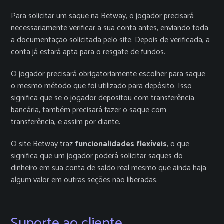
Para solicitar um saque na Betway, o jogador precisará
necessariamente verificar a sua conta antes, enviando toda
a documentação solicitada pelo site. Depois de verificada, a
conta já estará apta para o resgate de fundos.
O jogador precisará obrigatoriamente escolher para saque
o mesmo método que foi utilizado para depósito. Isso
significa que se o jogador depositou com transferência
bancária, também precisará fazer o saque com
transferência, e assim por diante.
O site Betway traz
funcionalidades flexíveis
, o que
significa que um jogador poderá solicitar saques do
dinheiro em sua conta de saldo real mesmo que ainda haja
algum valor em outras seções não liberadas.
Suporte ao cliente