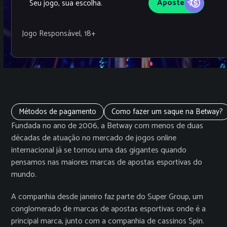
Aposte
Seu jogo, sua escolha.
Jogo Responsável, 18+
Métodos de pagamento
Como fazer um saque na Betway?
Fundada no ano de 2006, a Betway com menos de duas
décadas de atuação no mercado de jogos online
internacional já se tornou uma das gigantes quando
pensamos nas maiores marcas de apostas esportivas do
mundo.
A companhia desde janeiro faz parte do Super Group, um
conglomerado de marcas de apostas esportivas onde é a
principal marca, junto com a companhia de cassinos Spin.