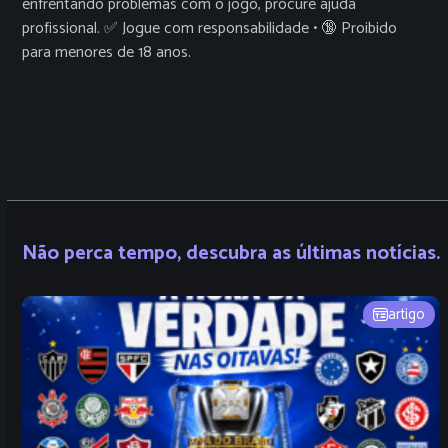
enfrentando problemas com o jogo, procure ajuda
profissional. ✅ Jogue com responsabilidade • 🔞 Proibido
para menores de 18 anos.
Não perca tempo, descubra as últimas notícias.
artigo